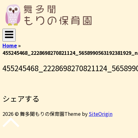
コ
ホ
ン
ー
テ
ム
ン
ツ
へ
Home
»
ス
455245468_2228698270821124_5658990563192381929_n
キ
ッ
455245468_2228698270821124_565899
プ
シェアする
2026 © 舞多聞もりの保育園
Theme by
SiteOrigin
先
頭
に