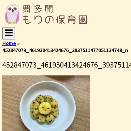
コ
ホ
ン
ー
テ
ム
ン
ツ
へ
Home
»
ス
452847073_461930413424676_3937511477051134748_n
キ
ッ
452847073_461930413424676_3937511
プ