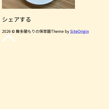
シェアする
2026 © 舞多聞もりの保育園
Theme by
SiteOrigin
先
頭
に
戻
る