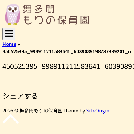
コ
ホ
ン
ー
テ
ム
ン
ツ
へ
Home
»
ス
450525395_998911211583641_6039089198737339201_n
キ
ッ
450525395_998911211583641_6039089
プ
シェアする
2026 © 舞多聞もりの保育園
Theme by
SiteOrigin
先
頭
に