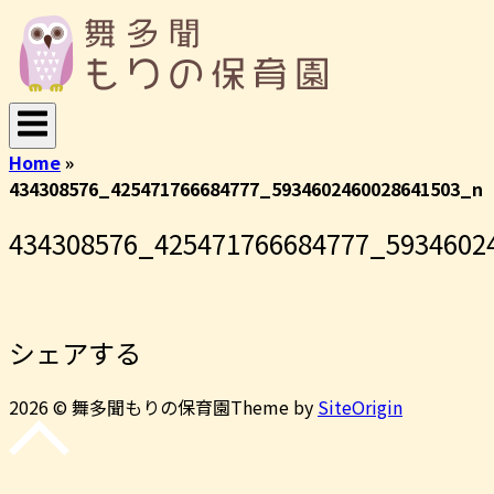
コ
ホ
ン
ー
テ
ム
ン
ツ
へ
Home
»
ス
434308576_425471766684777_5934602460028641503_n
キ
ッ
434308576_425471766684777_5934602
プ
シェアする
2026 © 舞多聞もりの保育園
Theme by
SiteOrigin
先
頭
に