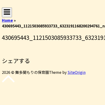
コ
ホ
ン
ー
テ
ム
Home
»
ン
430695443_1121503085933733_6323191168200294761_n
ツ
へ
430695443_1121503085933733_632319
ス
キ
ッ
プ
シェアする
2026 © 舞多聞もりの保育園
Theme by
SiteOrigin
先
頭
に
戻
る