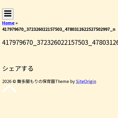
コ
ホ
ン
ー
テ
ム
Home
»
ン
417979670_372326022157503_4780312622527502997_n
ツ
へ
417979670_372326022157503_4780312
ス
キ
ッ
プ
シェアする
2026 © 舞多聞もりの保育園
Theme by
SiteOrigin
先
頭
に
戻
る