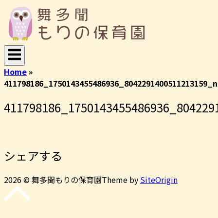
コ
ホ
ン
ー
テ
ム
ン
ツ
へ
Home
»
ス
411798186_1750143455486936_8042291400511213159_n
キ
ッ
411798186_1750143455486936_804229
プ
シェアする
2026 © 舞多聞もりの保育園
Theme by
SiteOrigin
先
頭
に