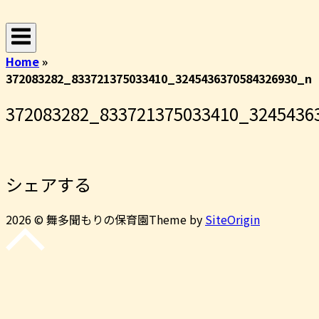
コ
ホ
ン
ー
テ
ム
Home
»
ン
372083282_833721375033410_3245436370584326930_n
ツ
へ
372083282_833721375033410_3245436
ス
キ
ッ
プ
シェアする
2026 © 舞多聞もりの保育園
Theme by
SiteOrigin
先
頭
に
戻
る