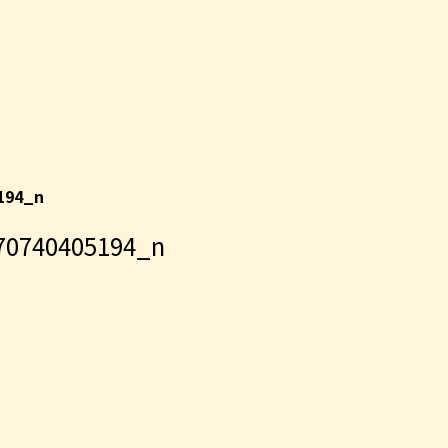
194_n
70740405194_n