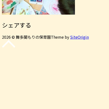
シェアする
2026 © 舞多聞もりの保育園
Theme by
SiteOrigin
先
頭
に
戻
る