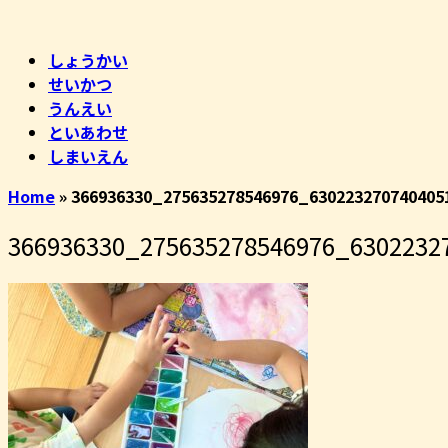
コ
ホ
ン
ー
しょうかい
テ
ム
せいかつ
ン
うんえい
ツ
といあわせ
へ
しまいえん
ス
キ
Home
»
366936330_275635278546976_630223270740405
ッ
プ
366936330_275635278546976_6302232