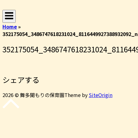
コ
ホ
ン
ー
テ
ム
Home
»
ン
352175054_3486747618231024_8116449927388932092_n
ツ
へ
352175054_3486747618231024_811644
ス
キ
ッ
プ
シェアする
2026 © 舞多聞もりの保育園
Theme by
SiteOrigin
先
頭
に
戻
る