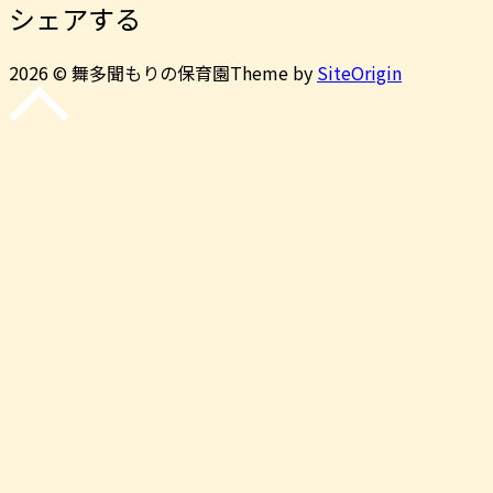
シェアする
2026 © 舞多聞もりの保育園
Theme by
SiteOrigin
先
頭
に
戻
る