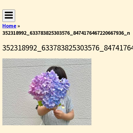
コ
ホ
ン
ー
テ
ム
Home
»
ン
352318992_633783825303576_8474176467220667936_n
ツ
へ
352318992_633783825303576_8474176
ス
キ
ッ
プ