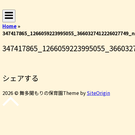
コ
ホ
ン
ー
テ
ム
Home
»
ン
347417865_1266059223995055_3660327412226027749_n
ツ
へ
347417865_1266059223995055_366032
ス
キ
ッ
プ
シェアする
2026 © 舞多聞もりの保育園
Theme by
SiteOrigin
先
頭
に
戻
る