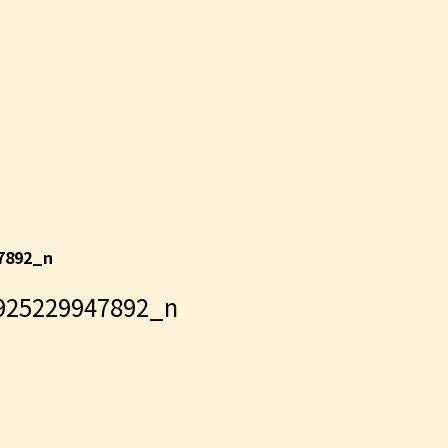
7892_n
925229947892_n