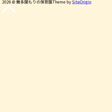
2026 © 舞多聞もりの保育園
Theme by
SiteOrigin
先
頭
に
戻
る