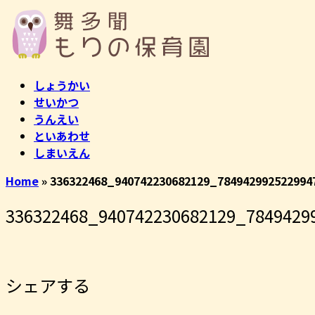
コ
ホ
ン
ー
テ
ム
ン
ツ
しょうかい
へ
せいかつ
ス
うんえい
キ
といあわせ
ッ
しまいえん
プ
Home
»
336322468_940742230682129_784942992522994
336322468_940742230682129_7849429
シェアする