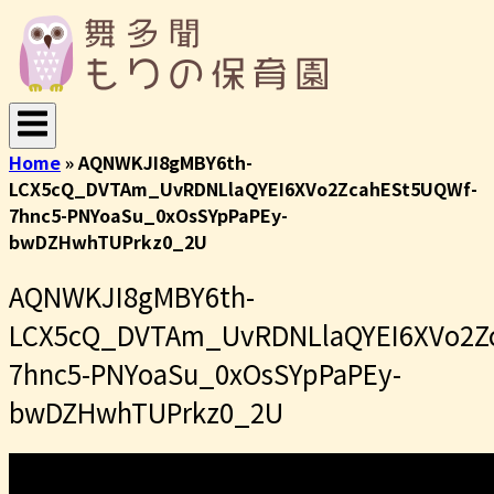
コ
ホ
ン
ー
テ
ム
ン
ツ
へ
Home
»
AQNWKJI8gMBY6th-
ス
LCX5cQ_DVTAm_UvRDNLlaQYEI6XVo2ZcahESt5UQWf-
キ
7hnc5-PNYoaSu_0xOsSYpPaPEy-
ッ
bwDZHwhTUPrkz0_2U
プ
AQNWKJI8gMBY6th-
LCX5cQ_DVTAm_UvRDNLlaQYEI6XVo2Z
7hnc5-PNYoaSu_0xOsSYpPaPEy-
bwDZHwhTUPrkz0_2U