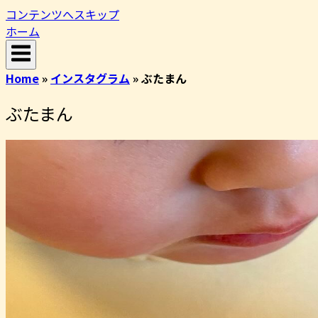
コンテンツへスキップ
ホーム
Home
»
インスタグラム
»
ぶたまん️
ぶたまん️